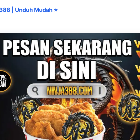
a388 | Unduh Mudah ⭐