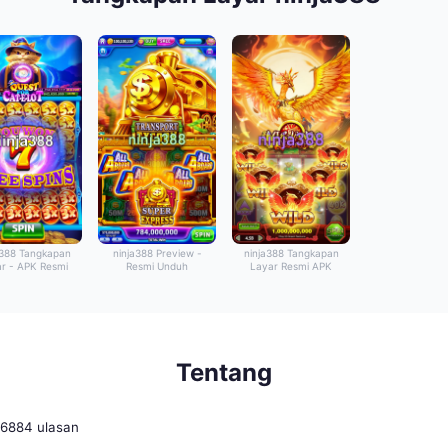
a388 Tangkapan
ninja388 Preview -
ninja388 Tangkapan
r - APK Resmi
Resmi Unduh
Layar Resmi APK
Tentang
26884 ulasan