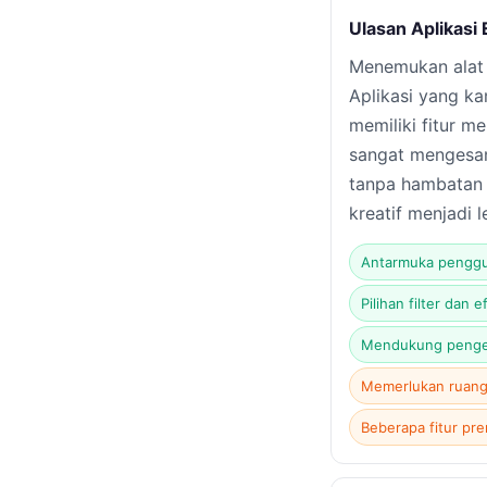
Ulasan Aplikasi 
Menemukan alat 
Aplikasi yang k
memiliki fitur m
sangat mengesan
tanpa hambatan b
kreatif menjadi 
Antarmuka penggu
Pilihan filter dan
Mendukung pengedi
Memerlukan ruang
Beberapa fitur p