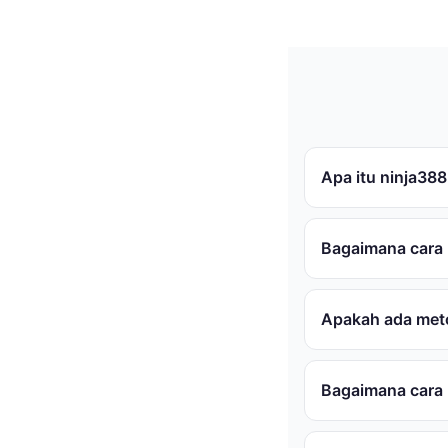
Apa itu ninja388
Bagaimana cara 
Apakah ada metod
Bagaimana cara 