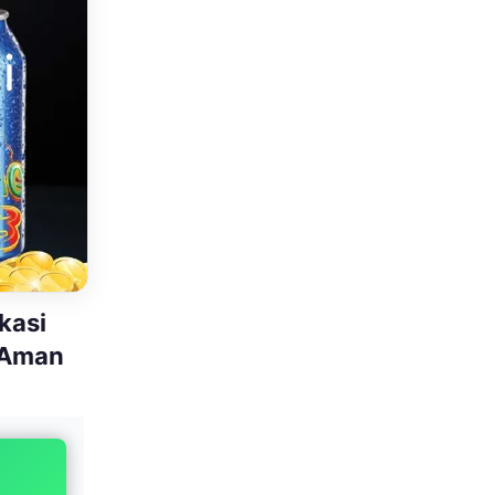
kasi
g Aman