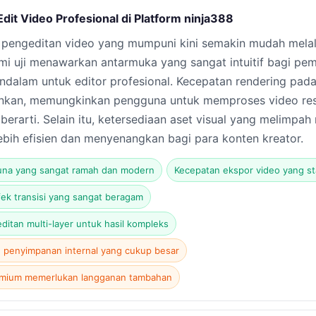
Edit Video Profesional di Platform ninja388
pengeditan video yang mumpuni kini semakin mudah melalu
ami uji menawarkan antarmuka yang sangat intuitif bagi pe
endalam untuk editor profesional. Kecepatan rendering pada
kan, memungkinkan pengguna untuk memproses video reso
erarti. Selain itu, ketersediaan aset visual yang melimpa
lebih efisien dan menyenangkan bagi para konten kreator.
na yang sangat ramah dan modern
Kecepatan ekspor video yang st
 efek transisi yang sangat beragam
tan multi-layer untuk hasil kompleks
 penyimpanan internal yang cukup besar
remium memerlukan langganan tambahan