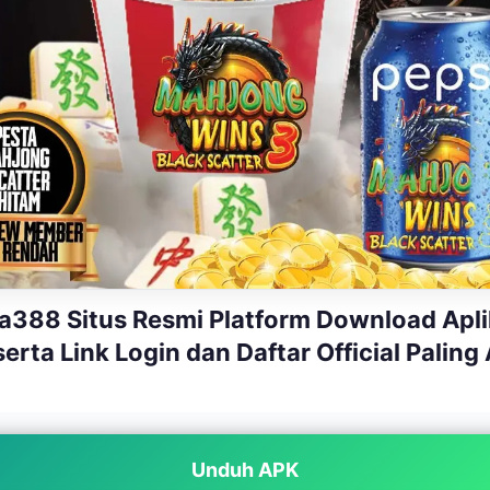
ja388 Situs Resmi Platform Download Apli
erta Link Login dan Daftar Official Palin
Unduh APK