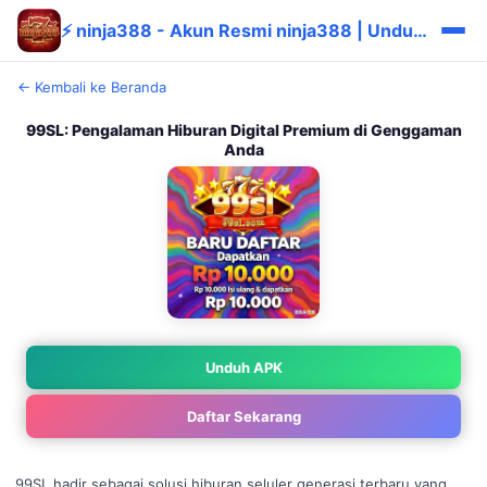
⚡ ninja388 - Akun Resmi ninja388 | Unduh Mudah ⭐
← Kembali ke Beranda
99SL: Pengalaman Hiburan Digital Premium di Genggaman
Anda
Unduh APK
Daftar Sekarang
99SL hadir sebagai solusi hiburan seluler generasi terbaru yang